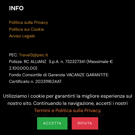
INFO
Politica sulla Privacy
Politica sui Cookie
Avviso Legale
PEC:
Travel3@pec.it
Polizza: RC ALLIANZ S.p.A. n. 732327341 (Massimale €
2.100.000,00)
Fondo Consortile di Garanzia VACANZE GARANTITE:
Certificato n. 2023111624AT
Utilizziamo i cookie per garantirti la migliore esperienza sul
nostro sito. Continuando la navigazione, accetti i nostri
Termini e Politica sulla Privacy
.
Copyright © 2026 AGENZIA DI VIAGGI
ACCETTA
RIFIUTA
Disegnata
per
DESUTION