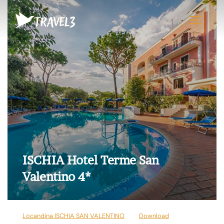
Salta
al
APRI/CH
contenuto
ISCHIA Hotel Terme San
Valentino 4*
Locandina ISCHIA SAN VALENTINO
Download