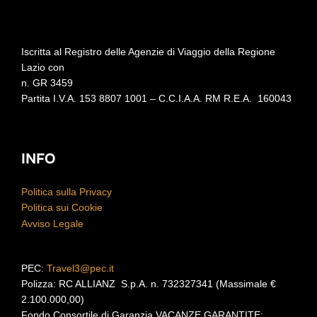
Iscritta al Registro delle Agenzie di Viaggio della Regione
Lazio con
n. GR 3459
Partita I.V.A. 153 8807 1001 – C.C.I.A.A. RM R.E.A.
160043
INFO
Politica sulla Privacy
Politica sui Cookie
Avviso Legale
PEC:
Travel3@pec.it
Polizza: RC ALLIANZ S.p.A. n. 732327341 (Massimale €
2.100.000,00)
Fondo Consortile di Garanzia VACANZE GARANTITE: